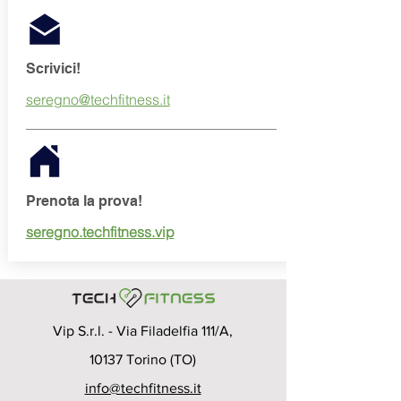
Scrivici!
seregno@techfitness.it
Prenota la prova!
seregno.techfitness.vip
Vip S.r.l. - Via Filadelfia 111/A,
10137 Torino (TO)
info@techfitness.it