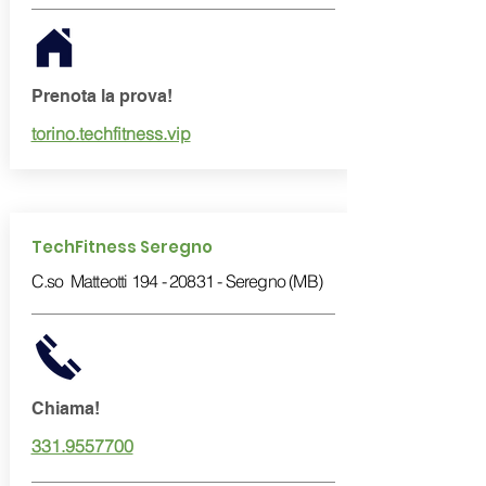
Prenota la prova!
torino.techfitness.vip
TechFitness Seregno
C.so Matteotti
194 - 20831
- Seregno (MB)
Chiama!
331.9557700