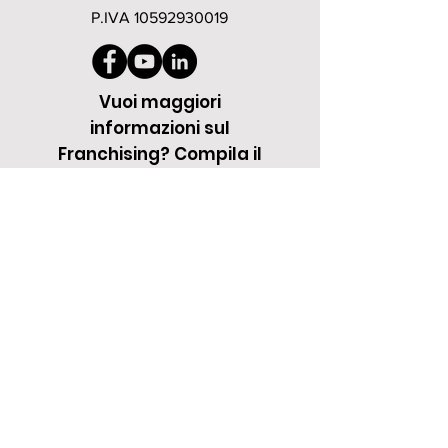
P.IVA
10592930019
Vuoi maggiori
informazioni sul
Franchising? Compila il
Contact Form
Se vuoi prenotare la tua prova gratuita
visita la pagina
CENTRI
e scegli la
palestra più vicina a te
Nome
Cognome